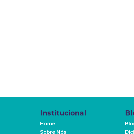
Se a sua empresa precisa
concretos, a
Nova Açã
Oferecemos uma
consulto
entender seu negócio e 
estratégia digi
Institucional
Bl
Home
Blo
Sobre Nós
Dic