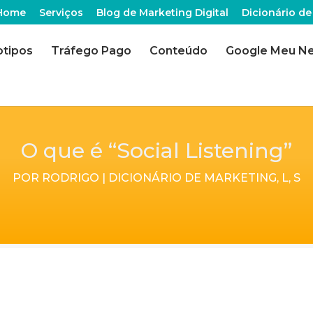
Home
Serviços
Blog de Marketing Digital
Dicionário de
otipos
Tráfego Pago
Conteúdo
Google Meu N
O que é “Social Listening”
POR
RODRIGO
|
DICIONÁRIO DE MARKETING
,
L
,
S