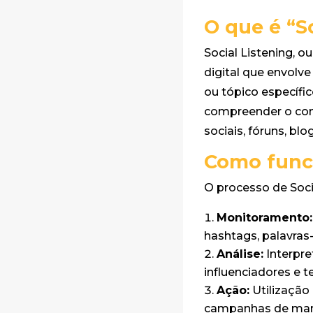
O que é “S
Social Listening, 
digital que envolv
ou tópico específi
compreender o con
sociais, fóruns, bl
Como funci
O processo de Soci
Monitoramento:
hashtags, palavras
Análise:
Interpre
influenciadores e t
Ação:
Utilização
campanhas de marke