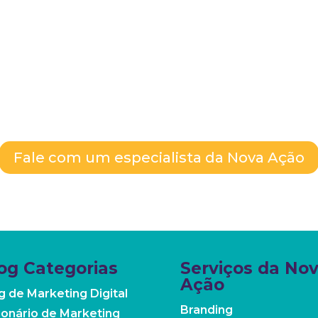
 de resultados
o
pode ajudar!
ria gratuita
para
criar a melhor
tal.
Fale com um especialista da Nova Ação
og Categorias
Serviços da No
Ação
g de Marketing Digital
Branding
ionário de Marketing